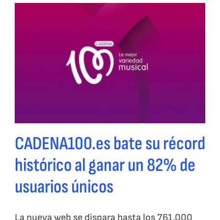
CADENA100.es bate su récord
histórico al ganar un 82% de
usuarios únicos
La nueva web se dispara hasta los 761.000