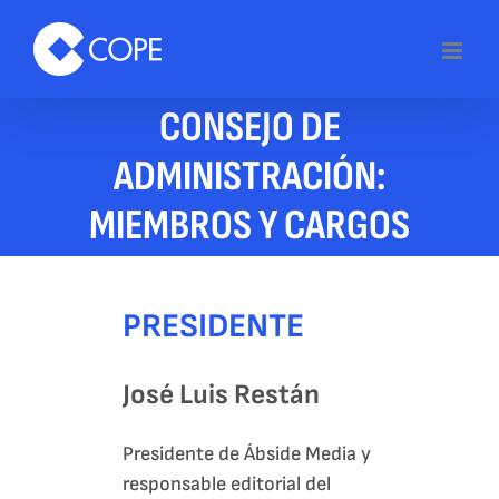
Skip
to
content
CONSEJO DE
ADMINISTRACIÓN:
MIEMBROS Y CARGOS
PRESIDENTE
José Luis Restán
Presidente de Ábside Media y
responsable editorial del